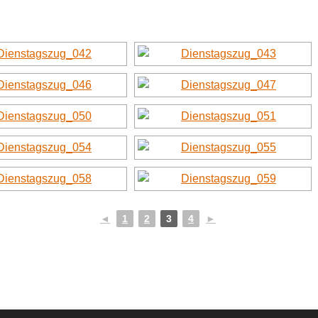
◄
1
2
3
4
►