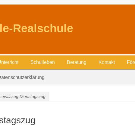
le-Realschule
nterricht
Schulleben
Beratung
Kontakt
För
atenschutzerklärung
nevalszug Dienstagszug
stagszug