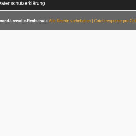
atenschutzerklärung
nand-Lassalle-Realschule
Alle Rechte vorbehalten | Catch-response-pro-Ch