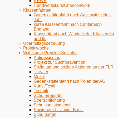
REWE
Handwerkskurs/Chancenwork
Klassenfahrten
Gedenkstättenfahrt nach Auschwitz jedes
Jahr
kurze Klassenfahrt nach Canterbury-
England
Klassenfahrt nach Windeck der Klassen 6a
und 6c
Übermittagsbetreuung
Projektwoche
Wahlkurse-Projekte-Soziales
Antirassismus
Projekt zur Suchtprävention
Sozialtag und soziale Aktionen an der FLR
Theater
Musik
Gedenkstättenfahrt nach Polen der AG
Kunst/Textil
Technik
Schülerreporter
Streitschlichtung
Schulsanitätsdienst
Sowiprojekt – Junior Basic
Schulgarten