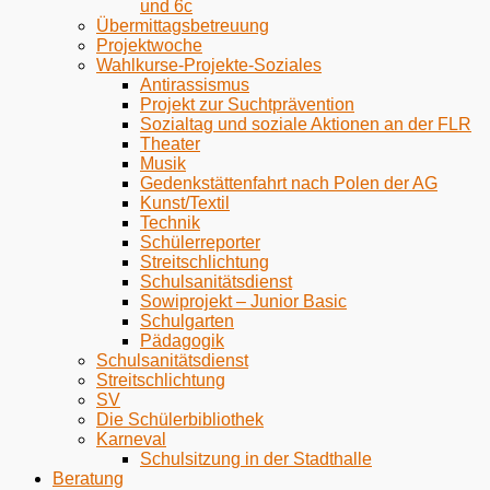
und 6c
Übermittagsbetreuung
Projektwoche
Wahlkurse-Projekte-Soziales
Antirassismus
Projekt zur Suchtprävention
Sozialtag und soziale Aktionen an der FLR
Theater
Musik
Gedenkstättenfahrt nach Polen der AG
Kunst/Textil
Technik
Schülerreporter
Streitschlichtung
Schulsanitätsdienst
Sowiprojekt – Junior Basic
Schulgarten
Pädagogik
Schulsanitätsdienst
Streitschlichtung
SV
Die Schülerbibliothek
Karneval
Schulsitzung in der Stadthalle
Beratung