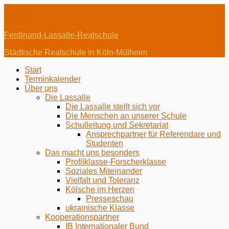
Menü
Menü
Ferdinand-Lassalle-Realschule
Städtische Realschule in Köln-Mülheim
Erstes
Zum
Start
Inhalt:
Terminkalender
Menü
Über uns
Die Lassalle
Die Lassalle stellt sich vor
Die Menschen an unserer Schule
Schulleitung und Sekretariat
Ansprechpartner für Referendare und
Studenten
Das macht uns besonders
Profilklasse-Forscherklasse
Soziales Miteinander
Vielfalt und Toleranz
Kölsche im Herzen
Presseschau
ukrainische Klasse
Kooperationspartner
IB Internationaler Bund