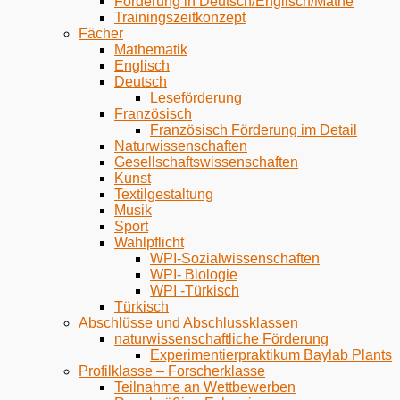
Förderung in Deutsch/Englisch/Mathe
Trainingszeitkonzept
Fächer
Mathematik
Englisch
Deutsch
Leseförderung
Französisch
Französisch Förderung im Detail
Naturwissenschaften
Gesellschaftswissenschaften
Kunst
Textilgestaltung
Musik
Sport
Wahlpflicht
WPI-Sozialwissenschaften
WPI- Biologie
WPI -Türkisch
Türkisch
Abschlüsse und Abschlussklassen
naturwissenschaftliche Förderung
Experimentierpraktikum Baylab Plants
Profilklasse – Forscherklasse
Teilnahme an Wettbewerben