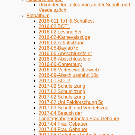
Urkunden für Teilnahme an der Schull- und
Veedelszöch
Fotoalbum
2016-011 ToT & Schulfest
2016-02 BOT1
2016-02 Lesung 5er
2016-02-Karnevalszüge
2016-02-schulsitzung
2016-05-Baylab7c
2016-06-Absschlussfeier
2016-06-Absschlussfeier
2016-06-Canterbury
2016-06-Vorlesewettbewerb
2016-09-Abschlussfahrt 10c
2017-01 BOT2
2017-02 Schulsitzung
2017-02 Schulsitzung
2017-02 Schulsitzung
2017-02 Uni Feldforschung 5c
2017-03 Schull- und Veedelszug
2017-04 Besuch der
Landtagsabgeordneten Frau Gebauer
2017-04 Frau Gebauer
2017-04 Frau Gebauer
2017-05 Verkehrsicherheitstraining