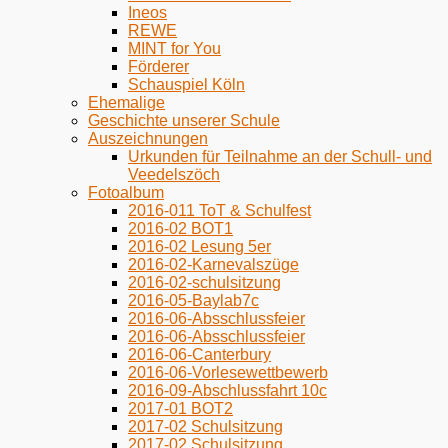
Ineos
REWE
MINT for You
Förderer
Schauspiel Köln
Ehemalige
Geschichte unserer Schule
Auszeichnungen
Urkunden für Teilnahme an der Schull- und
Veedelszöch
Fotoalbum
2016-011 ToT & Schulfest
2016-02 BOT1
2016-02 Lesung 5er
2016-02-Karnevalszüge
2016-02-schulsitzung
2016-05-Baylab7c
2016-06-Absschlussfeier
2016-06-Absschlussfeier
2016-06-Canterbury
2016-06-Vorlesewettbewerb
2016-09-Abschlussfahrt 10c
2017-01 BOT2
2017-02 Schulsitzung
2017-02 Schulsitzung