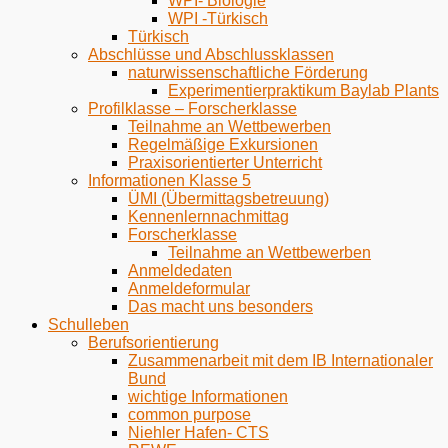
WPI- Biologie
WPI -Türkisch
Türkisch
Abschlüsse und Abschlussklassen
naturwissenschaftliche Förderung
Experimentierpraktikum Baylab Plants
Profilklasse – Forscherklasse
Teilnahme an Wettbewerben
Regelmäßige Exkursionen
Praxisorientierter Unterricht
Informationen Klasse 5
ÜMI (Übermittagsbetreuung)
Kennenlernnachmittag
Forscherklasse
Teilnahme an Wettbewerben
Anmeldedaten
Anmeldeformular
Das macht uns besonders
Schulleben
Berufsorientierung
Zusammenarbeit mit dem IB Internationaler
Bund
wichtige Informationen
common purpose
Niehler Hafen- CTS