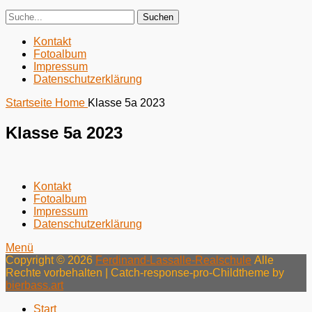
Search
Suche
für:
Zweites
Zum
Kontakt
Inhalt:
Fotoalbum
Menü
Impressum
Datenschutzerklärung
Startseite
Home
Klasse 5a 2023
Klasse 5a 2023
Menü
Zum
Kontakt
Inhalt:
Fotoalbum
Fußzeile
Impressum
Datenschutzerklärung
Menü
Copyright © 2026
Ferdinand-Lassalle-Realschule
Alle
Rechte vorbehalten | Catch-response-pro-Childtheme by
bierbass.art
Nach
Start
oben