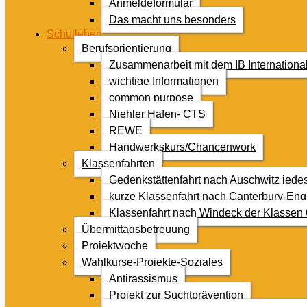
Anmeldeformular
Das macht uns besonders
Schulleben
Berufsorientierung
Zusammenarbeit mit dem IB Internationa
wichtige Informationen
common purpose
Niehler Hafen- CTS
REWE
Handwerkskurs/Chancenwork
Klassenfahrten
Gedenkstättenfahrt nach Auschwitz jede
kurze Klassenfahrt nach Canterbury-Eng
Klassenfahrt nach Windeck der Klassen 
Übermittagsbetreuung
Projektwoche
Wahlkurse-Projekte-Soziales
Antirassismus
Projekt zur Suchtprävention