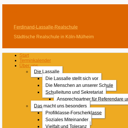
Menü
Menü
Ferdinand-Lassalle-Realschule
Städtische Realschule in Köln-Mülheim
Erstes
Zum
Start
Inhalt:
Terminkalender
Menü
Über uns
Die Lassalle
Die Lassalle stellt sich vor
Die Menschen an unserer Schule
Schulleitung und Sekretariat
Ansprechpartner für Referendare 
Das macht uns besonders
Profilklasse-Forscherklasse
Soziales Miteinander
Vielfalt und Toleranz