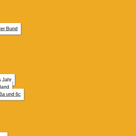
ler Bund
s Jahr
land
6a und 6c