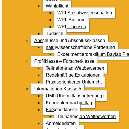
Wahlpflicht
WPI-Sozialwissenschaften
WPI- Biologie
WPI -Türkisch
Türkisch
Abschlüsse und Abschlussklassen
naturwissenschaftliche Förderung
Experimentierpraktikum Baylab Pla
Profilklasse – Forscherklasse
Teilnahme an Wettbewerben
Regelmäßige Exkursionen
Praxisorientierter Unterricht
Informationen Klasse 5
ÜMI (Übermittagsbetreuung)
Kennenlernnachmittag
Forscherklasse
Teilnahme an Wettbewerben
Anmeldedaten