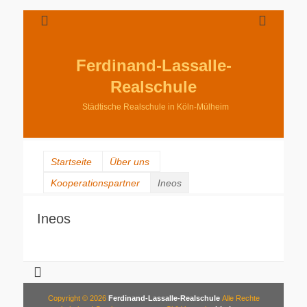
Ferdinand-Lassalle-
Realschule
Städtische Realschule in Köln-Mülheim
Startseite
Über uns
Kooperationspartner
Ineos
Ineos
Copyright © 2026
Ferdinand-Lassalle-Realschule
Alle Rechte