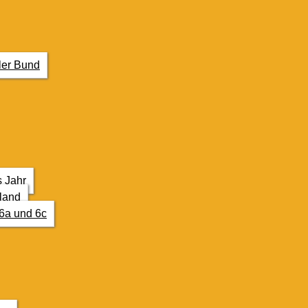
ler Bund
s Jahr
land
6a und 6c