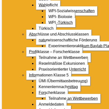
Wahlpflicht
WPI-Sozialwissenschaften
WPI- Biologie
WPI -Türkisch
Türkisch
Abschlüsse und Abschlussklassen
naturwissenschaftliche Förderung
Experimentierpraktikum Baylab Pla
Profilklasse – Forscherklasse
Teilnahme an Wettbewerben
Regelmäßige Exkursionen
Praxisorientierter Unterricht
Informationen Klasse 5
ÜMI (Übermittagsbetreuung)
Kennenlernnachmittag
Forscherklasse
Teilnahme an Wettbewerben
Anmeldedaten