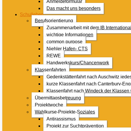
Anmeldeformular
Das macht uns besonders
Schulleben
Berufsorientierung
Zusammenarbeit mit dem IB Internationa
wichtige Informationen
common purpose
Niehler Hafen- CTS
REWE
Handwerkskurs/Chancenwork
Klassenfahrten
Gedenkstättenfahrt nach Auschwitz jede
kurze Klassenfahrt nach Canterbury-Eng
Klassenfahrt nach Windeck der Klassen 
Übermittagsbetreuung
Projektwoche
Wahlkurse-Projekte-Soziales
Antirassismus
Projekt zur Suchtprävention