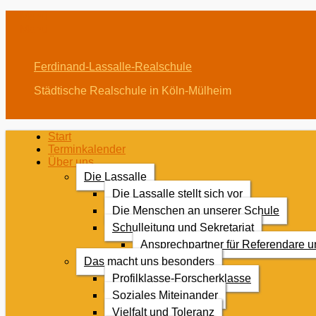
Menü
Menü
Ferdinand-Lassalle-Realschule
Städtische Realschule in Köln-Mülheim
Erstes
Zum
Start
Inhalt:
Terminkalender
Menü
Über uns
Die Lassalle
Die Lassalle stellt sich vor
Die Menschen an unserer Schule
Schulleitung und Sekretariat
Ansprechpartner für Referendare 
Das macht uns besonders
Profilklasse-Forscherklasse
Soziales Miteinander
Vielfalt und Toleranz