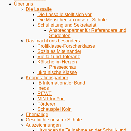
Über uns
Die Lassalle
Die Lassalle stellt sich vor
Die Menschen an unserer Schule
Schulleitung und Sekretariat
Ansprechpartner für Referendare und
Studenten
Das macht uns besonders
Profilklasse-Forscherklasse
Soziales Miteinander
Vielfalt und Toleranz
Kölsche im Herzen
Presseschau
ukrainische Klasse
Kooperationspartner
IB Internationaler Bund
Ineos
REWE
MINT for You
Förderer
Schauspiel Köln
Ehemalige
Geschichte unserer Schule
Auszeichnungen
Urkunden für Teilnahme an der Schull- und