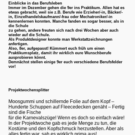
Einblicke in das Berufsleben
Immer im Dezember gehen die 9er ins Praktikum. Allen hat es
etwas gebracht, weil sie z.B. Berufe wie Erzieher/-in, Bäcker/-
in, Einzelhandelskaufmann/-frau oder Mechatroniker/-in
kennenlernen konnten. Manche fanden es sogar besser, als in
die Schule
zu gehen, andere freuten sich nach drei Wochen aber auch
wieder auf die Schule.
Als Produktdesigner konnte man Werkstattzeichnungen
anfertigen.
Also, 8er, aufgepasst! Kümmert euch früh um einen
Praktikumsplatz, damit ihr wirklich eure Wunschberufe
ausprobieren könnt.
Demnächst stellen einige 9er euch verschiedene Berufsfelder
vor!
Projektwochensplitter
Moosgummi und schillernde Folie auf dem Kopf –
Hunderte Schuppen auf Fleecedecken genäht – Fertig
sind die Fische
für die Karnevalszüge! Wenn es doch so einfach wäre!
In der Projektwoche gab es jede Menge zu tun, die
Kostüme und den Kopfschmuck herzustellen. Aber als
alles fertig war, sah es wirklich prima aus!