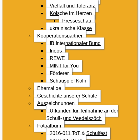
Vielfalt und Toleranz
Kölsche im Herzen
Presseschau
ukrainische Klasse
Kooperationspartner
IB Internationaler Bund
Ineos
REWE
MINT for You
Förderer
Schauspiel Köln
Ehemalige
Geschichte unserer Schule
Auszeichnungen
Urkunden für Teilnahme an der
Schull- und Veedelszöch
Fotoalbum
2016-011 ToT & Schulfest