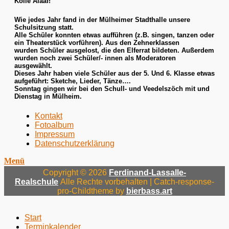
Kölle Alaaf!
Wie jedes Jahr fand in der Mülheimer Stadthalle unsere
Schulsitzung statt.
Alle Schüler konnten etwas aufführen (z.B. singen, tanzen oder
ein Theaterstück vorführen). Aus den Zehnerklassen
wurden Schüler ausgelost, die den Elferrat bildeten. Außerdem
wurden noch zwei Schüler/- innen als Moderatoren
ausgewählt.
Dieses Jahr haben viele Schüler aus der 5. Und 6. Klasse etwas
aufgeführt: Sketche, Lieder, Tänze….
Sonntag gingen wir bei den Schull- und Veedelszöch mit und
Dienstag in Mülheim.
Menü
Zum
Kontakt
Inhalt:
Fotoalbum
Fußzeile
Impressum
Datenschutzerklärung
Menü
Copyright © 2026
Ferdinand-Lassalle-
Realschule
Alle Rechte vorbehalten | Catch-response-
pro-Childtheme by
bierbass.art
Nach
oben
Start
Terminkalender