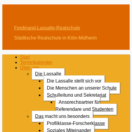
Menü
Menü
Ferdinand-Lassalle-Realschule
Städtische Realschule in Köln-Mülheim
Erstes
Zum
Start
Inhalt:
Terminkalender
Menü
Über uns
Die Lassalle
Die Lassalle stellt sich vor
Die Menschen an unserer Schule
Schulleitung und Sekretariat
Ansprechpartner für
Referendare und Studenten
Das macht uns besonders
Profilklasse-Forscherklasse
Soziales Miteinander