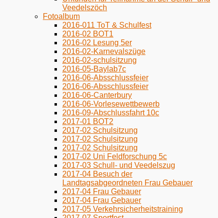
Veedelszöch
Fotoalbum
2016-011 ToT & Schulfest
2016-02 BOT1
2016-02 Lesung 5er
2016-02-Karnevalszüge
2016-02-schulsitzung
2016-05-Baylab7c
2016-06-Absschlussfeier
2016-06-Absschlussfeier
2016-06-Canterbury
2016-06-Vorlesewettbewerb
2016-09-Abschlussfahrt 10c
2017-01 BOT2
2017-02 Schulsitzung
2017-02 Schulsitzung
2017-02 Schulsitzung
2017-02 Uni Feldforschung 5c
2017-03 Schull- und Veedelszug
2017-04 Besuch der
Landtagsabgeordneten Frau Gebauer
2017-04 Frau Gebauer
2017-04 Frau Gebauer
2017-05 Verkehrsicherheitstraining
2017-07 Sportfest