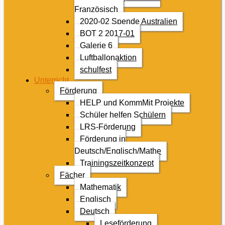
Französisch
2020-02 Spende Australien
BOT 2 2017-01
Galerie 6
Luftballonaktion
schulfest
Unterricht
Förderung
HELP und KommMit Projekte
Schüler helfen Schülern
LRS-Förderung
Förderung in
Deutsch/Englisch/Mathe
Trainingszeitkonzept
Fächer
Mathematik
Englisch
Deutsch
Leseförderung