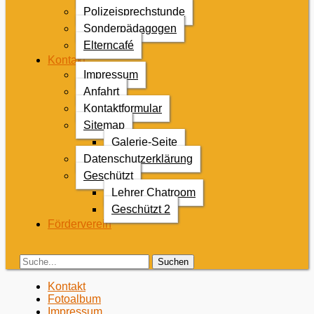
Polizeisprechstunde
Sonderpädagogen
Elterncafé
Kontakt
Impressum
Anfahrt
Kontaktformular
Sitemap
Galerie-Seite
Datenschutzerklärung
Geschützt
Lehrer Chatroom
Geschützt 2
Förderverein
Search
Suche
für:
Zweites
Zum
Kontakt
Inhalt:
Fotoalbum
Menü
Impressum