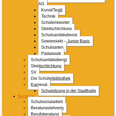
AG
Kunst/Textil
Technik
Schülerreporter
Streitschlichtung
Schulsanitätsdienst
Sowiprojekt – Junior Basic
Schulgarten
Pädagogik
Schulsanitätsdienst
Streitschlichtung
SV
Die Schülerbibliothek
Karneval
Schulsitzung in der Stadthalle
Beratung
Schulsozialarbeit
Beratungslehrerin
Berufsberatung