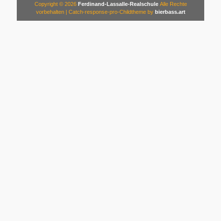
Copyright © 2026
Ferdinand-Lassalle-Realschule
Alle Rechte
vorbehalten | Catch-response-pro-Childtheme by
bierbass.art