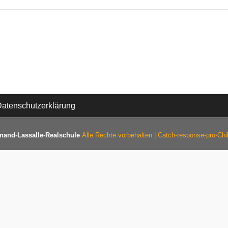
atenschutzerklärung
nand-Lassalle-Realschule
Alle Rechte vorbehalten | Catch-response-pro-Ch