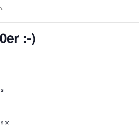
n.
er :-)
LS
19:00