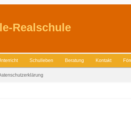
le-Realschule
nterricht
Schulleben
Beratung
Kontakt
För
atenschutzerklärung