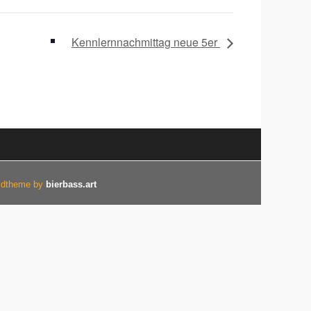
Kennlernnachmittag neue 5er
ildtheme by
bierbass.art