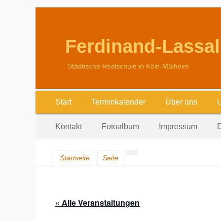
Ferdinand-Lassal
Städtische Realschule in Köln-Mülheim
Erstes
Zum
Start
Terminkalender
Über uns
U
Inhalt:
Menü
Zweites
Zum
Kontakt
Fotoalbum
Impressum
D
Inhalt:
Menü
Startseite
Seite
« Alle Veranstaltungen