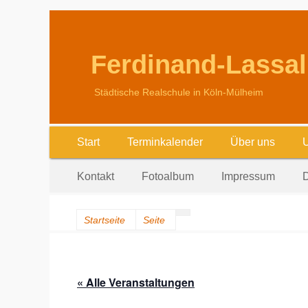
Ferdinand-Lassal
Städtische Realschule in Köln-Mülheim
Erstes
Zum
Start
Terminkalender
Über uns
U
Inhalt:
Menü
Zweites
Zum
Kontakt
Fotoalbum
Impressum
D
Inhalt:
Menü
Startseite
Seite
« Alle Veranstaltungen