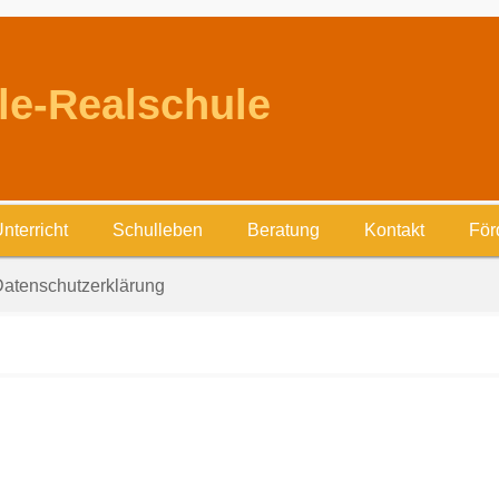
le-Realschule
nterricht
Schulleben
Beratung
Kontakt
För
atenschutzerklärung