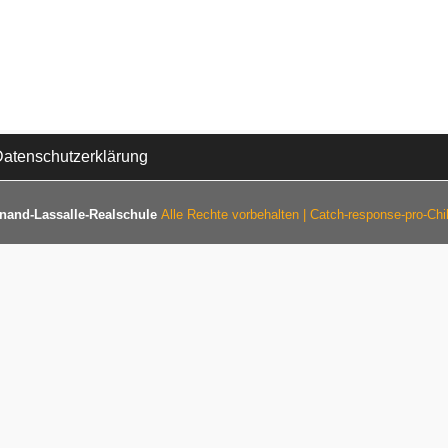
atenschutzerklärung
nand-Lassalle-Realschule
Alle Rechte vorbehalten | Catch-response-pro-Ch