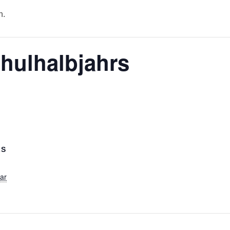
n.
hulhalbjahrs
LS
ar