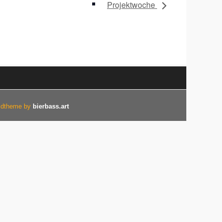
Projektwoche
ildtheme by
bierbass.art