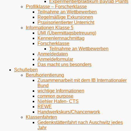
Experimentierpraktikum Baylab Plants
Profilklasse – Forscherklasse
Teilnahme an Wettbewerben
Regelmäßige Exkursionen
Praxisorientierter Unterricht
Informationen Klasse 5
ÜMI (Übermittagsbetreuung)
Kennenlernnachmittag
Forscherklasse
Teilnahme an Wettbewerben
Anmeldedaten
Anmeldeformular
Das macht uns besonders
Schulleben
Berufsorientierung
Zusammenarbeit mit dem IB Internationaler
Bund
wichtige Informationen
common purpose
Niehler Hafen- CTS
REWE
Handwerkskurs/Chancenwork
Klassenfahrten
Gedenkstättenfahrt nach Auschwitz jedes
Jahr