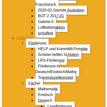
Französisch
2020-02 Spende Australien
BOT 2 2017-01
Galerie 6
Luftballonaktion
schulfest
Unterricht
Förderung
HELP und KommMit Projekte
Schüler helfen Schülern
LRS-Förderung
Förderung in
Deutsch/Englisch/Mathe
Trainingszeitkonzept
Fächer
Mathematik
Englisch
Deutsch
Leseförderung