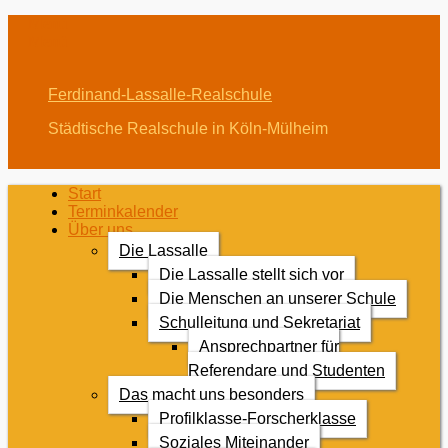
Menü
Menü
Ferdinand-Lassalle-Realschule
Städtische Realschule in Köln-Mülheim
Erstes
Zum
Start
Inhalt:
Terminkalender
Menü
Über uns
Die Lassalle
Die Lassalle stellt sich vor
Die Menschen an unserer Schule
Schulleitung und Sekretariat
Ansprechpartner für
Referendare und Studenten
Das macht uns besonders
Profilklasse-Forscherklasse
Soziales Miteinander