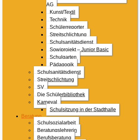
AG
Kunst/Textil
Technik
Schülerreporter
Streitschlichtung
Schulsanitätsdienst
Sowiprojekt – Junior Basic
Schulgarten
Pädagogik
Schulsanitätsdienst
Streitschlichtung
SV
Die Schülerbibliothek
Karneval
Schulsitzung in der Stadthalle
Beratung
Schulsozialarbeit
Beratungslehrerin
Berufsberatung