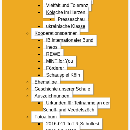
Vielfalt und Toleranz
Kölsche im Herzen
Presseschau
ukrainische Klasse
Kooperationspartner
IB Internationaler Bund
Ineos
REWE
MINT for You
Förderer
Schauspiel Köln
Ehemalige
Geschichte unserer Schule
Auszeichnungen
Urkunden für Teilnahme an der
Schull- und Veedelszöch
Fotoalbum
2016-011 ToT & Schulfest