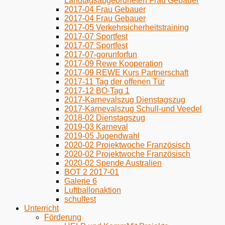
Landtagsabgeordneten Frau Gebauer
2017-04 Frau Gebauer
2017-04 Frau Gebauer
2017-05 Verkehrsicherheitstraining
2017-07 Sportfest
2017-07 Sportfest
2017-07-gorunforfun
2017-09 Rewe Kooperation
2017-09 REWE Kurs Partnerschaft
2017-11 Tag der offenen Tür
2017-12 BO-Tag 1
2017-Karnevalszug Dienstagszug
2017-Karnevalszug Schull-und Veedel
2018-02 Dienstagszug
2019-03 Karneval
2019-05 Jugendwahl
2020-02 Projektwoche Französisch
2020-02 Projektwoche Französisch
2020-02 Spende Australien
BOT 2 2017-01
Galerie 6
Luftballonaktion
schulfest
Unterricht
Förderung