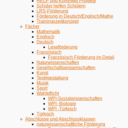
HELP und KommMit Projekte
Schüler helfen Schülern
LRS-Förderung
Förderung in Deutsch/Englisch/Mathe
Trainingszeitkonzept
Fächer
Mathematik
Englisch
Deutsch
Leseförderung
Französisch
Französisch Förderung im Detail
Naturwissenschaften
Gesellschaftswissenschaften
Kunst
Textilgestaltung
Musik
Sport
Wahlpflicht
WPI-Sozialwissenschaften
WPI- Biologie
WPI -Türkisch
Türkisch
Abschlüsse und Abschlussklassen
naturwissenschaftliche Förderung