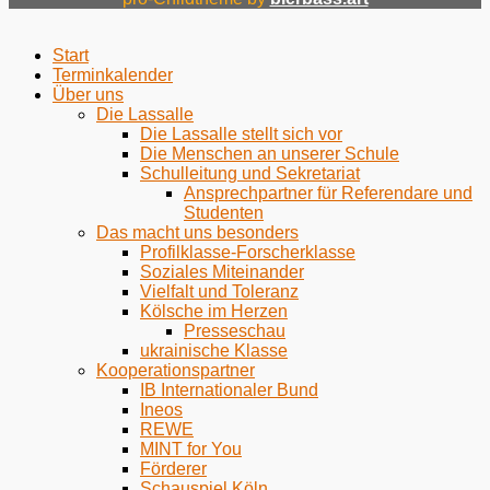
Nach
oben
Start
Terminkalender
Über uns
Die Lassalle
Die Lassalle stellt sich vor
Die Menschen an unserer Schule
Schulleitung und Sekretariat
Ansprechpartner für Referendare und
Studenten
Das macht uns besonders
Profilklasse-Forscherklasse
Soziales Miteinander
Vielfalt und Toleranz
Kölsche im Herzen
Presseschau
ukrainische Klasse
Kooperationspartner
IB Internationaler Bund
Ineos
REWE
MINT for You
Förderer
Schauspiel Köln