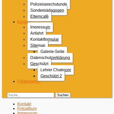
Polizeisprechstunde
Sonderpädagogen
Elterncafé
Kontakt
Impressum
Anfahrt
Kontaktformular
Sitemap
Galerie-Seite
Datenschutzerklärung
Geschützt
Lehrer Chatroom
Geschützt 2
Förderverein
Search
Suche
für:
Zweites
Zum
Kontakt
Inhalt:
Fotoalbum
Menü
Impressum