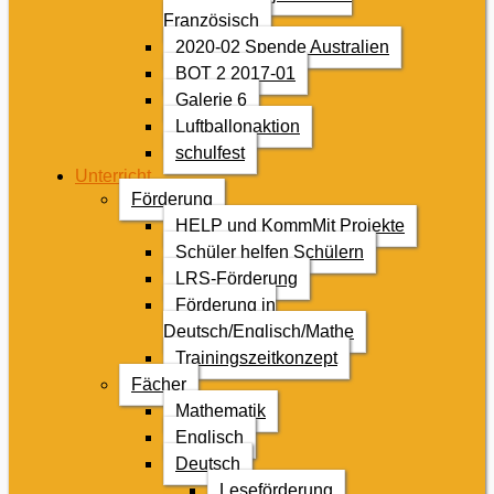
Französisch
2020-02 Spende Australien
BOT 2 2017-01
Galerie 6
Luftballonaktion
schulfest
Unterricht
Förderung
HELP und KommMit Projekte
Schüler helfen Schülern
LRS-Förderung
Förderung in
Deutsch/Englisch/Mathe
Trainingszeitkonzept
Fächer
Mathematik
Englisch
Deutsch
Leseförderung