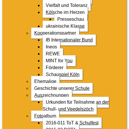
Vielfalt und Toleranz
Kölsche im Herzen
Presseschau
ukrainische Klasse
Kooperationspartner
IB Internationaler Bund
Ineos
REWE
MINT for You
Förderer
Schauspiel Köln
Ehemalige
Geschichte unserer Schule
Auszeichnungen
Urkunden für Teilnahme an der
Schull- und Veedelszöch
Fotoalbum
2016-011 ToT & Schulfest