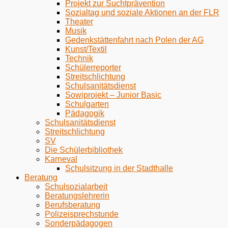
Projekt zur Suchtprävention
Sozialtag und soziale Aktionen an der FLR
Theater
Musik
Gedenkstättenfahrt nach Polen der AG
Kunst/Textil
Technik
Schülerreporter
Streitschlichtung
Schulsanitätsdienst
Sowiprojekt – Junior Basic
Schulgarten
Pädagogik
Schulsanitätsdienst
Streitschlichtung
SV
Die Schülerbibliothek
Karneval
Schulsitzung in der Stadthalle
Beratung
Schulsozialarbeit
Beratungslehrerin
Berufsberatung
Polizeisprechstunde
Sonderpädagogen