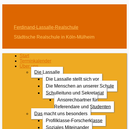
Menü
Menü
Ferdinand-Lassalle-Realschule
Städtische Realschule in Köln-Mülheim
Erstes
Zum
Start
Inhalt:
Terminkalender
Menü
Über uns
Die Lassalle
Die Lassalle stellt sich vor
Die Menschen an unserer Schule
Schulleitung und Sekretariat
Ansprechpartner für
Referendare und Studenten
Das macht uns besonders
Profilklasse-Forscherklasse
Soziales Miteinander