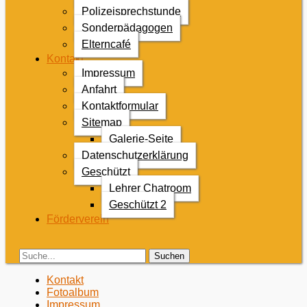
Polizeisprechstunde
Sonderpädagogen
Elterncafé
Kontakt
Impressum
Anfahrt
Kontaktformular
Sitemap
Galerie-Seite
Datenschutzerklärung
Geschützt
Lehrer Chatroom
Geschützt 2
Förderverein
Search
Suche
für:
Zweites
Zum
Kontakt
Inhalt:
Fotoalbum
Menü
Impressum