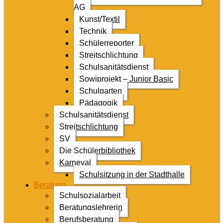
AG
Kunst/Textil
Technik
Schülerreporter
Streitschlichtung
Schulsanitätsdienst
Sowiprojekt – Junior Basic
Schulgarten
Pädagogik
Schulsanitätsdienst
Streitschlichtung
SV
Die Schülerbibliothek
Karneval
Schulsitzung in der Stadthalle
Beratung
Schulsozialarbeit
Beratungslehrerin
Berufsberatung