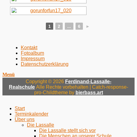
1
2
...
6
►
Menü
Zum
Kontakt
Inhalt:
Fotoalbum
Fußzeile
Impressum
Datenschutzerklärung
Menü
Copyright © 2026
Ferdinand-Lassalle-
Realschule
Alle Rechte vorbehalten | Catch-response-
pro-Childtheme by
bierbass.art
Nach
oben
Start
Terminkalender
Über uns
Die Lassalle
Die Lassalle stellt sich vor
Die Menschen an unserer Schule