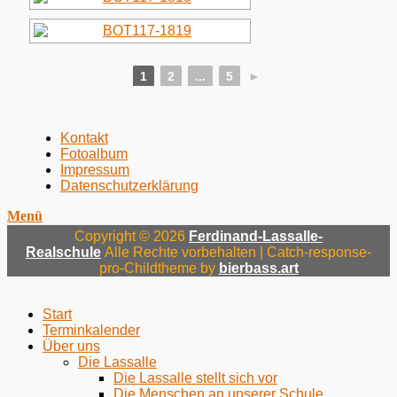
1
2
...
5
►
Menü
Zum
Kontakt
Inhalt:
Fotoalbum
Fußzeile
Impressum
Datenschutzerklärung
Menü
Copyright © 2026
Ferdinand-Lassalle-
Realschule
Alle Rechte vorbehalten | Catch-response-
pro-Childtheme by
bierbass.art
Nach
oben
Start
Terminkalender
Über uns
Die Lassalle
Die Lassalle stellt sich vor
Die Menschen an unserer Schule