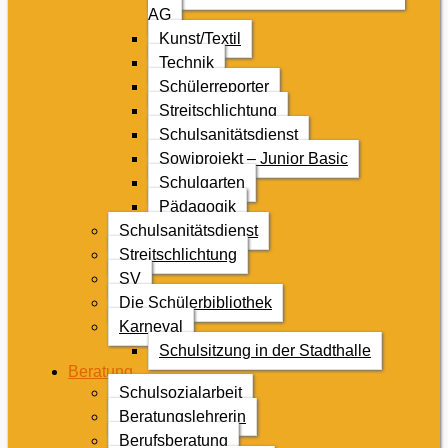
AG
Kunst/Textil
Technik
Schülerreporter
Streitschlichtung
Schulsanitätsdienst
Sowiprojekt – Junior Basic
Schulgarten
Pädagogik
Schulsanitätsdienst
Streitschlichtung
SV
Die Schülerbibliothek
Karneval
Schulsitzung in der Stadthalle
Beratung
Schulsozialarbeit
Beratungslehrerin
Berufsberatung