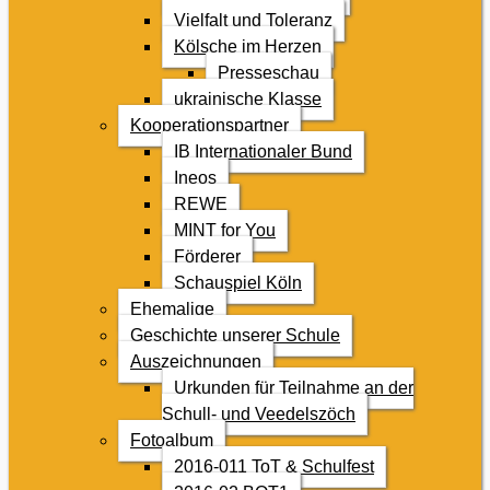
Vielfalt und Toleranz
Kölsche im Herzen
Presseschau
ukrainische Klasse
Kooperationspartner
IB Internationaler Bund
Ineos
REWE
MINT for You
Förderer
Schauspiel Köln
Ehemalige
Geschichte unserer Schule
Auszeichnungen
Urkunden für Teilnahme an der
Schull- und Veedelszöch
Fotoalbum
2016-011 ToT & Schulfest