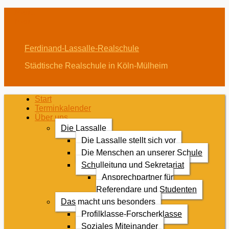
Menü
Menü
Ferdinand-Lassalle-Realschule
Städtische Realschule in Köln-Mülheim
Erstes
Zum
Start
Inhalt:
Terminkalender
Menü
Über uns
Die Lassalle
Die Lassalle stellt sich vor
Die Menschen an unserer Schule
Schulleitung und Sekretariat
Ansprechpartner für
Referendare und Studenten
Das macht uns besonders
Profilklasse-Forscherklasse
Soziales Miteinander