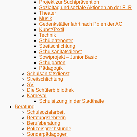
Projekt zur Suchtprävention
Sozialtag und soziale Aktionen an der FLR
Theater
Musik
Gedenkstättenfahrt nach Polen der AG
Kunst/Textil
Technik
Schülerreporter
Streitschlichtung
Schulsanitätsdienst
Sowiprojekt – Junior Basic
Schulgarten
Pädagogik
Schulsanitätsdienst
Streitschlichtung
SV
Die Schülerbibliothek
Karneval
Schulsitzung in der Stadthalle
Beratung
Schulsozialarbeit
Beratungslehrerin
Berufsberatung
Polizeisprechstunde
Sonderpädagogen