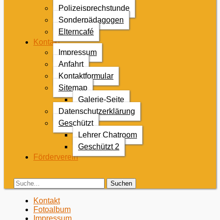
Polizeisprechstunde
Sonderpädagogen
Elterncafé
Kontakt
Impressum
Anfahrt
Kontaktformular
Sitemap
Galerie-Seite
Datenschutzerklärung
Geschützt
Lehrer Chatroom
Geschützt 2
Förderverein
Search
Suche
für:
Zweites
Zum
Kontakt
Inhalt:
Fotoalbum
Menü
Impressum