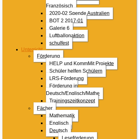
Französisch
2020-02 Spende Australien
BOT 2 2017-01
Galerie 6
Luftballonaktion
schulfest
Unterricht
Förderung
HELP und KommMit Projekte
Schüler helfen Schülern
LRS-Förderung
Förderung in
Deutsch/Englisch/Mathe
Trainingszeitkonzept
Fächer
Mathematik
Englisch
Deutsch
Leseförderung