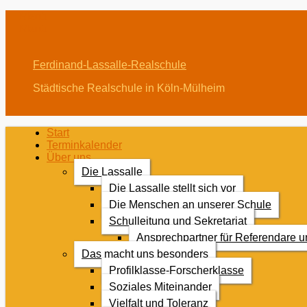
Menü
Menü
Ferdinand-Lassalle-Realschule
Städtische Realschule in Köln-Mülheim
Erstes
Zum
Start
Inhalt:
Terminkalender
Menü
Über uns
Die Lassalle
Die Lassalle stellt sich vor
Die Menschen an unserer Schule
Schulleitung und Sekretariat
Ansprechpartner für Referendare 
Das macht uns besonders
Profilklasse-Forscherklasse
Soziales Miteinander
Vielfalt und Toleranz