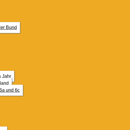
ler Bund
s Jahr
land
6a und 6c