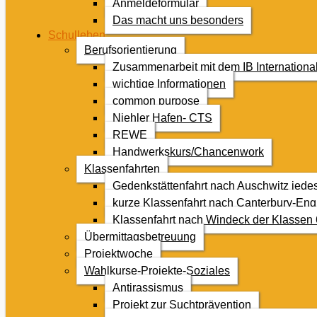
Anmeldeformular
Das macht uns besonders
Schulleben
Berufsorientierung
Zusammenarbeit mit dem IB Internationa
wichtige Informationen
common purpose
Niehler Hafen- CTS
REWE
Handwerkskurs/Chancenwork
Klassenfahrten
Gedenkstättenfahrt nach Auschwitz jede
kurze Klassenfahrt nach Canterbury-Eng
Klassenfahrt nach Windeck der Klassen 
Übermittagsbetreuung
Projektwoche
Wahlkurse-Projekte-Soziales
Antirassismus
Projekt zur Suchtprävention