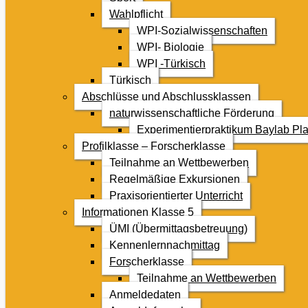
Wahlpflicht
WPI-Sozialwissenschaften
WPI- Biologie
WPI -Türkisch
Türkisch
Abschlüsse und Abschlussklassen
naturwissenschaftliche Förderung
Experimentierpraktikum Baylab Pla
Profilklasse – Forscherklasse
Teilnahme an Wettbewerben
Regelmäßige Exkursionen
Praxisorientierter Unterricht
Informationen Klasse 5
ÜMI (Übermittagsbetreuung)
Kennenlernnachmittag
Forscherklasse
Teilnahme an Wettbewerben
Anmeldedaten