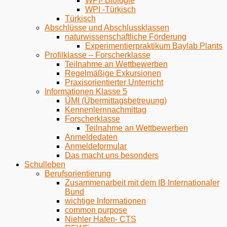
WPI- Biologie
WPI -Türkisch
Türkisch
Abschlüsse und Abschlussklassen
naturwissenschaftliche Förderung
Experimentierpraktikum Baylab Plants
Profilklasse – Forscherklasse
Teilnahme an Wettbewerben
Regelmäßige Exkursionen
Praxisorientierter Unterricht
Informationen Klasse 5
ÜMI (Übermittagsbetreuung)
Kennenlernnachmittag
Forscherklasse
Teilnahme an Wettbewerben
Anmeldedaten
Anmeldeformular
Das macht uns besonders
Schulleben
Berufsorientierung
Zusammenarbeit mit dem IB Internationaler
Bund
wichtige Informationen
common purpose
Niehler Hafen- CTS