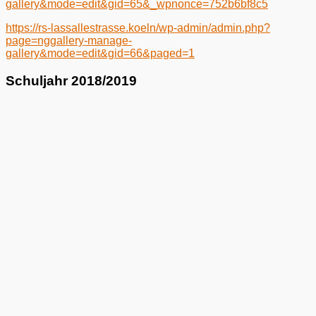
gallery&mode=edit&gid=65&_wpnonce=752b6bf8c5
https://rs-lassallestrasse.koeln/wp-admin/admin.php?
page=nggallery-manage-
gallery&mode=edit&gid=66&paged=1
Schuljahr 2018/2019