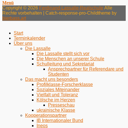
Menü
Copyright © 2026
Ferdinand-Lassalle-Realschule
Alle
Rechte vorbehalten | Catch-response-pro-Childtheme by
bierbass.art
Nach
oben
Start
Terminkalender
Über uns
Die Lassalle
Die Lassalle stellt sich vor
Die Menschen an unserer Schule
Schulleitung und Sekretariat
Ansprechpartner für Referendare und
Studenten
Das macht uns besonders
Profilklasse-Forscherklasse
Soziales Miteinander
Vielfalt und Toleranz
Kölsche im Herzen
Presseschau
ukrainische Klasse
Kooperationspartner
IB Internationaler Bund
Ineos