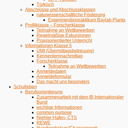
Türkisch
Abschlüsse und Abschlussklassen
naturwissenschaftliche Förderung
Experimentierpraktikum Baylab Plants
Profilklasse – Forscherklasse
Teilnahme an Wettbewerben
Regelmäßige Exkursionen
Praxisorientierter Unterricht
Informationen Klasse 5
ÜMI (Übermittagsbetreuung)
Kennenlernnachmittag
Forscherklasse
Teilnahme an Wettbewerben
Anmeldedaten
Anmeldeformular
Das macht uns besonders
Schulleben
Berufsorientierung
Zusammenarbeit mit dem IB Internationaler
Bund
wichtige Informationen
common purpose
Niehler Hafen- CTS
REWE
Handwerkskurs/Chancenwork