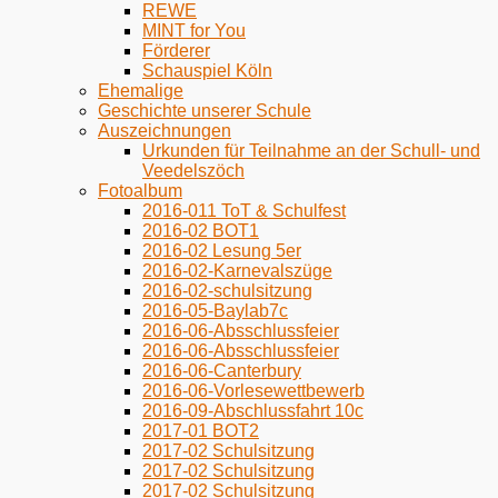
REWE
MINT for You
Förderer
Schauspiel Köln
Ehemalige
Geschichte unserer Schule
Auszeichnungen
Urkunden für Teilnahme an der Schull- und
Veedelszöch
Fotoalbum
2016-011 ToT & Schulfest
2016-02 BOT1
2016-02 Lesung 5er
2016-02-Karnevalszüge
2016-02-schulsitzung
2016-05-Baylab7c
2016-06-Absschlussfeier
2016-06-Absschlussfeier
2016-06-Canterbury
2016-06-Vorlesewettbewerb
2016-09-Abschlussfahrt 10c
2017-01 BOT2
2017-02 Schulsitzung
2017-02 Schulsitzung
2017-02 Schulsitzung