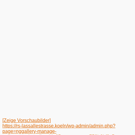
[Zeige Vorschaubilder]
https://rs-lassallestrasse.koeln/wp-admin/admin.php?
page=nggallery-manage-