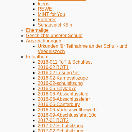
Ineos
REWE
MINT for You
Förderer
Schauspiel Köln
Ehemalige
Geschichte unserer Schule
Auszeichnungen
Urkunden für Teilnahme an der Schull- und
Veedelszöch
Fotoalbum
2016-011 ToT & Schulfest
2016-02 BOT1
2016-02 Lesung 5er
2016-02-Karnevalszüge
2016-02-schulsitzung
2016-05-Baylab7c
2016-06-Absschlussfeier
2016-06-Absschlussfeier
2016-06-Canterbury
2016-06-Vorlesewettbewerb
2016-09-Abschlussfahrt 10c
2017-01 BOT2
2017-02 Schulsitzung
2017-02 Schulsitzung