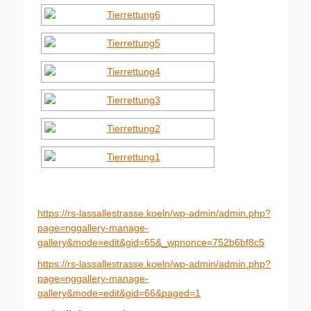
https://rs-lassallestrasse.koeln/wp-admin/admin.php?
page=nggallery-manage-
gallery&mode=edit&gid=65&_wpnonce=752b6bf8c5
https://rs-lassallestrasse.koeln/wp-admin/admin.php?
page=nggallery-manage-
gallery&mode=edit&gid=66&paged=1