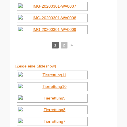
1
2
►
[Zeige eine Slideshow]