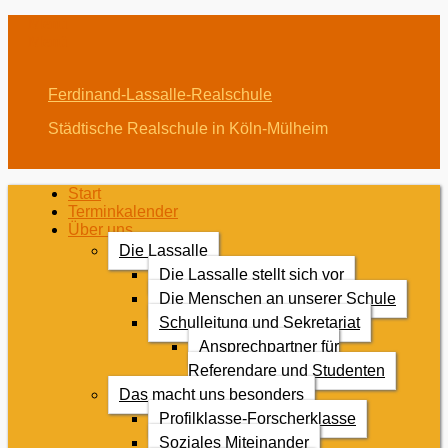
Menü
Menü
Ferdinand-Lassalle-Realschule
Städtische Realschule in Köln-Mülheim
Erstes
Zum
Start
Inhalt:
Terminkalender
Menü
Über uns
Die Lassalle
Die Lassalle stellt sich vor
Die Menschen an unserer Schule
Schulleitung und Sekretariat
Ansprechpartner für
Referendare und Studenten
Das macht uns besonders
Profilklasse-Forscherklasse
Soziales Miteinander