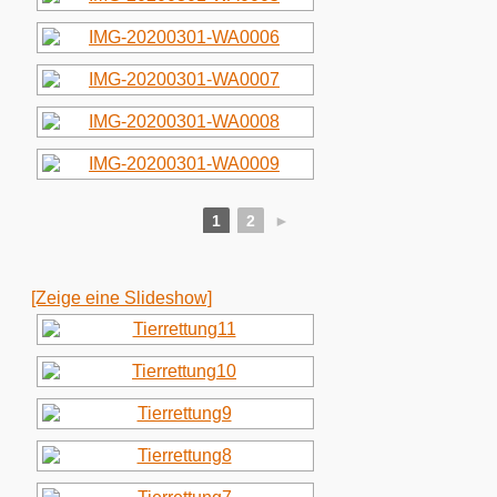
1
2
►
[Zeige eine Slideshow]