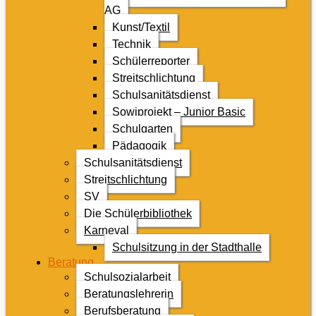
AG
Kunst/Textil
Technik
Schülerreporter
Streitschlichtung
Schulsanitätsdienst
Sowiprojekt – Junior Basic
Schulgarten
Pädagogik
Schulsanitätsdienst
Streitschlichtung
SV
Die Schülerbibliothek
Karneval
Schulsitzung in der Stadthalle
Beratung
Schulsozialarbeit
Beratungslehrerin
Berufsberatung