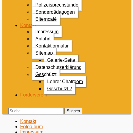
Polizeisprechstunde
Sonderpädagogen
Elterncafé
Kontakt
Impressum
Anfahrt
Kontaktformular
Sitemap
Galerie-Seite
Datenschutzerklärung
Geschützt
Lehrer Chatroom
Geschützt 2
Förderverein
Search
Suche
für:
Zweites
Zum
Kontakt
Inhalt:
Fotoalbum
Menü
Impressum