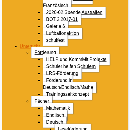
Französisch
2020-02 Spende Australien
BOT 2 2017-01
Galerie 6
Luftballonaktion
schulfest
Unterricht
Förderung
HELP und KommMit Projekte
Schüler helfen Schülern
LRS-Förderung
Förderung in
Deutsch/Englisch/Mathe
Trainingszeitkonzept
Fächer
Mathematik
Englisch
Deutsch
Leseförderung