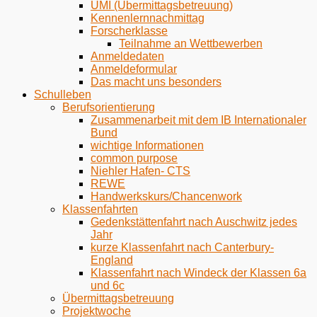
ÜMI (Übermittagsbetreuung)
Kennenlernnachmittag
Forscherklasse
Teilnahme an Wettbewerben
Anmeldedaten
Anmeldeformular
Das macht uns besonders
Schulleben
Berufsorientierung
Zusammenarbeit mit dem IB Internationaler
Bund
wichtige Informationen
common purpose
Niehler Hafen- CTS
REWE
Handwerkskurs/Chancenwork
Klassenfahrten
Gedenkstättenfahrt nach Auschwitz jedes
Jahr
kurze Klassenfahrt nach Canterbury-
England
Klassenfahrt nach Windeck der Klassen 6a
und 6c
Übermittagsbetreuung
Projektwoche