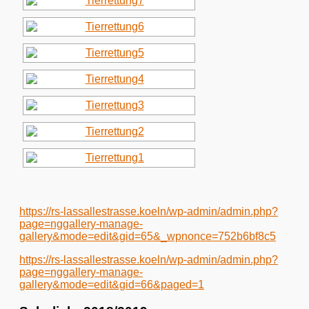
https://rs-lassallestrasse.koeln/wp-admin/admin.php?
page=nggallery-manage-
gallery&mode=edit&gid=65&_wpnonce=752b6bf8c5
https://rs-lassallestrasse.koeln/wp-admin/admin.php?
page=nggallery-manage-
gallery&mode=edit&gid=66&paged=1