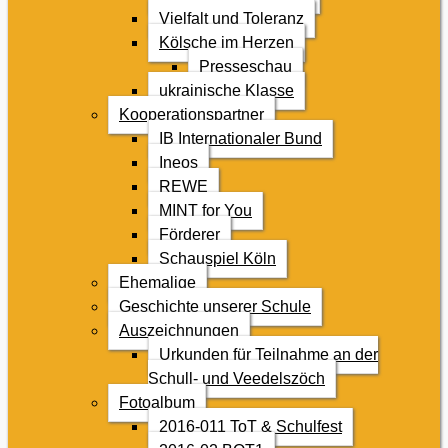
Vielfalt und Toleranz
Kölsche im Herzen
Presseschau
ukrainische Klasse
Kooperationspartner
IB Internationaler Bund
Ineos
REWE
MINT for You
Förderer
Schauspiel Köln
Ehemalige
Geschichte unserer Schule
Auszeichnungen
Urkunden für Teilnahme an der
Schull- und Veedelszöch
Fotoalbum
2016-011 ToT & Schulfest