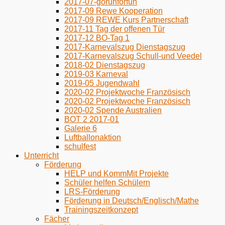
2017-07-gorunforfun
2017-09 Rewe Kooperation
2017-09 REWE Kurs Partnerschaft
2017-11 Tag der offenen Tür
2017-12 BO-Tag 1
2017-Karnevalszug Dienstagszug
2017-Karnevalszug Schull-und Veedel
2018-02 Dienstagszug
2019-03 Karneval
2019-05 Jugendwahl
2020-02 Projektwoche Französisch
2020-02 Projektwoche Französisch
2020-02 Spende Australien
BOT 2 2017-01
Galerie 6
Luftballonaktion
schulfest
Unterricht
Förderung
HELP und KommMit Projekte
Schüler helfen Schülern
LRS-Förderung
Förderung in Deutsch/Englisch/Mathe
Trainingszeitkonzept
Fächer