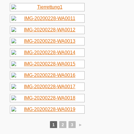
1
2
3
►