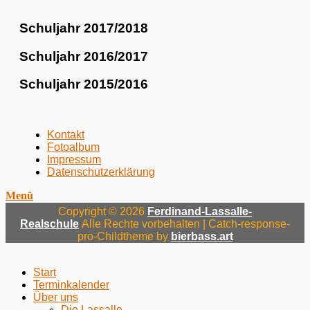
Schuljahr 2017/2018
Schuljahr 2016/2017
Schuljahr 2015/2016
Menü
Zum
Kontakt
Inhalt:
Fotoalbum
Fußzeile
Impressum
Datenschutzerklärung
Menü
Copyright © 2026
Ferdinand-Lassalle-
Realschule
Alle Rechte vorbehalten | Catch-response-
pro-Childtheme by
bierbass.art
Nach
oben
Start
Terminkalender
Über uns
Die Lassalle