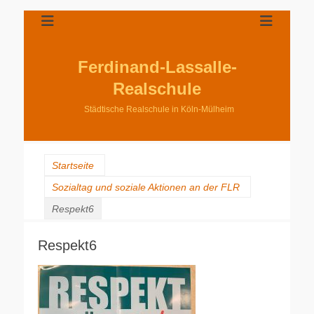
Ferdinand-Lassalle-
Realschule
Städtische Realschule in Köln-Mülheim
Startseite
Sozialtag und soziale Aktionen an der FLR
Respekt6
Respekt6