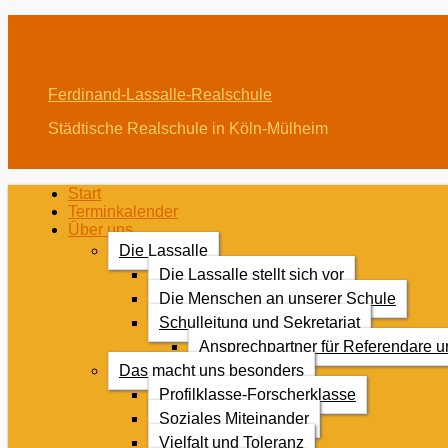
Menü
Menü
Ferdinand-Lassalle-Realschule
Städtische Realschule in Köln-Mülheim
Erstes
Zum
Start
Inhalt:
Terminkalender
Menü
Über uns
Die Lassalle
Die Lassalle stellt sich vor
Die Menschen an unserer Schule
Schulleitung und Sekretariat
Ansprechpartner für Referendare 
Das macht uns besonders
Profilklasse-Forscherklasse
Soziales Miteinander
Vielfalt und Toleranz