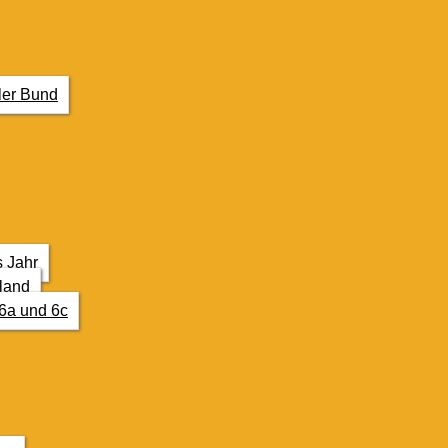
ler Bund
s Jahr
land
6a und 6c