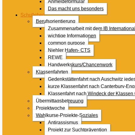
Anmeldeformular
Das macht uns besonders
Schulleben
Berufsorientierung
Zusammenarbeit mit dem IB Internationa
wichtige Informationen
common purpose
Niehler Hafen- CTS
REWE
Handwerkskurs/Chancenwork
Klassenfahrten
Gedenkstättenfahrt nach Auschwitz jede
kurze Klassenfahrt nach Canterbury-Eng
Klassenfahrt nach Windeck der Klassen 
Übermittagsbetreuung
Projektwoche
Wahlkurse-Projekte-Soziales
Antirassismus
Projekt zur Suchtprävention