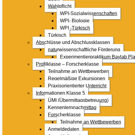
Wahlpflicht
WPI-Sozialwissenschaften
WPI- Biologie
WPI -Türkisch
Türkisch
Abschlüsse und Abschlussklassen
naturwissenschaftliche Förderung
Experimentierpraktikum Baylab Pla
Profilklasse – Forscherklasse
Teilnahme an Wettbewerben
Regelmäßige Exkursionen
Praxisorientierter Unterricht
Informationen Klasse 5
ÜMI (Übermittagsbetreuung)
Kennenlernnachmittag
Forscherklasse
Teilnahme an Wettbewerben
Anmeldedaten