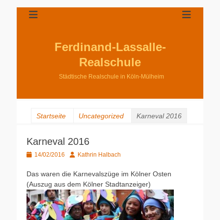
Ferdinand-Lassalle-
Realschule
Städtische Realschule in Köln-Mülheim
Startseite
Uncategorized
Karneval 2016
Karneval 2016
Gepostet
Autor
14/02/2016
Kathrin Halbach
am
Das waren die Karnevalszüge im Kölner Osten
(Auszug aus dem Kölner Stadtanzeiger)