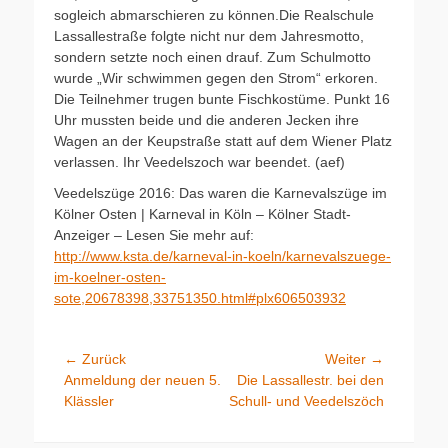
sogleich abmarschieren zu können.Die Realschule
Lassallestraße folgte nicht nur dem Jahresmotto,
sondern setzte noch einen drauf. Zum Schulmotto
wurde „Wir schwimmen gegen den Strom“ erkoren.
Die Teilnehmer trugen bunte Fischkostüme. Punkt 16
Uhr mussten beide und die anderen Jecken ihre
Wagen an der Keupstraße statt auf dem Wiener Platz
verlassen. Ihr Veedelszoch war beendet. (aef)
Veedelszüge 2016: Das waren die Karnevalszüge im
Kölner Osten | Karneval in Köln – Kölner Stadt-
Anzeiger – Lesen Sie mehr auf:
http://www.ksta.de/karneval-in-koeln/karnevalszuege-
im-koelner-osten-
sote,20678398,33751350.html#plx606503932
Beitragsnavigation
← Zurück
Weiter →
Vorhergehender
Nächster
Anmeldung der neuen 5.
Die Lassallestr. bei den
Beitrag:
Beitrag:
Klässler
Schull- und Veedelszöch