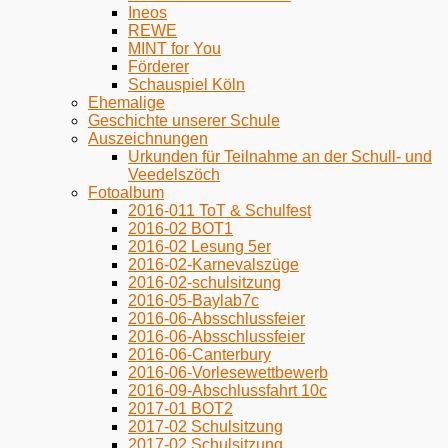
Ineos
REWE
MINT for You
Förderer
Schauspiel Köln
Ehemalige
Geschichte unserer Schule
Auszeichnungen
Urkunden für Teilnahme an der Schull- und
Veedelszöch
Fotoalbum
2016-011 ToT & Schulfest
2016-02 BOT1
2016-02 Lesung 5er
2016-02-Karnevalszüge
2016-02-schulsitzung
2016-05-Baylab7c
2016-06-Absschlussfeier
2016-06-Absschlussfeier
2016-06-Canterbury
2016-06-Vorlesewettbewerb
2016-09-Abschlussfahrt 10c
2017-01 BOT2
2017-02 Schulsitzung
2017-02 Schulsitzung