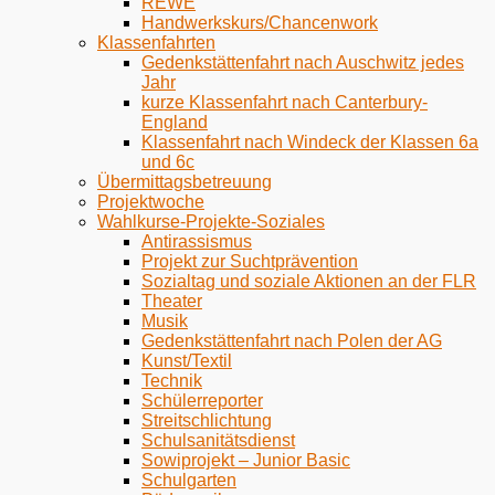
REWE
Handwerkskurs/Chancenwork
Klassenfahrten
Gedenkstättenfahrt nach Auschwitz jedes
Jahr
kurze Klassenfahrt nach Canterbury-
England
Klassenfahrt nach Windeck der Klassen 6a
und 6c
Übermittagsbetreuung
Projektwoche
Wahlkurse-Projekte-Soziales
Antirassismus
Projekt zur Suchtprävention
Sozialtag und soziale Aktionen an der FLR
Theater
Musik
Gedenkstättenfahrt nach Polen der AG
Kunst/Textil
Technik
Schülerreporter
Streitschlichtung
Schulsanitätsdienst
Sowiprojekt – Junior Basic
Schulgarten