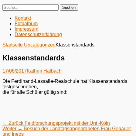
Search
Suche
für:
Zweites
Zum
Kontakt
Inhalt:
Fotoalbum
Menü
Impressum
Datenschutzerklärung
Startseite
Uncategorized
Klassenstandards
Klassenstandards
Gepostet
Autor
17/06/2017
Kathrin Halbach
am
Die Ferdinand-Lassalle-Realschule hat Klassenstandards
festgeschrieben,
die für alle Schüler gültig sind:
Beitragsnavigation
Vorhergehender
← Zurück
Feldforschungsprojekt mit der Uni -Köln
Nächster
Beitrag:
Weiter →
Besuch der Landtagsabgeordneten Frau Gebauer
Beitrag:
und Ineos