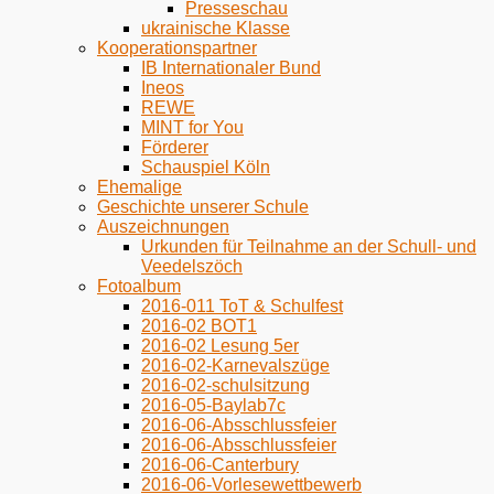
Presseschau
ukrainische Klasse
Kooperationspartner
IB Internationaler Bund
Ineos
REWE
MINT for You
Förderer
Schauspiel Köln
Ehemalige
Geschichte unserer Schule
Auszeichnungen
Urkunden für Teilnahme an der Schull- und
Veedelszöch
Fotoalbum
2016-011 ToT & Schulfest
2016-02 BOT1
2016-02 Lesung 5er
2016-02-Karnevalszüge
2016-02-schulsitzung
2016-05-Baylab7c
2016-06-Absschlussfeier
2016-06-Absschlussfeier
2016-06-Canterbury
2016-06-Vorlesewettbewerb