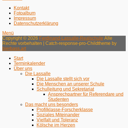
Menü
Zum
Kontakt
Inhalt:
Fotoalbum
Fußzeile
Impressum
Datenschutzerklärung
Menü
Copyright © 2026
Ferdinand-Lassalle-Realschule
Alle
Rechte vorbehalten | Catch-response-pro-Childtheme by
bierbass.art
Nach
Start
oben
Terminkalender
Über uns
Die Lassalle
Die Lassalle stellt sich vor
Die Menschen an unserer Schule
Schulleitung und Sekretariat
Ansprechpartner für Referendare und
Studenten
Das macht uns besonders
Profilklasse-Forscherklasse
Soziales Miteinander
Vielfalt und Toleranz
Kölsche im Herzen