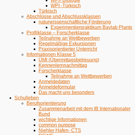
WPI- Biologie
WPI -Türkisch
Türkisch
Abschlüsse und Abschlussklassen
naturwissenschaftliche Förderung
Experimentierpraktikum Baylab Plants
Profilklasse – Forscherklasse
Teilnahme an Wettbewerben
Regelmäßige Exkursionen
Praxisorientierter Unterricht
Informationen Klasse 5
ÜMI (Übermittagsbetreuung)
Kennenlernnachmittag
Forscherklasse
Teilnahme an Wettbewerben
Anmeldedaten
Anmeldeformular
Das macht uns besonders
Schulleben
Berufsorientierung
Zusammenarbeit mit dem IB Internationaler
Bund
wichtige Informationen
common purpose
Niehler Hafen- CTS