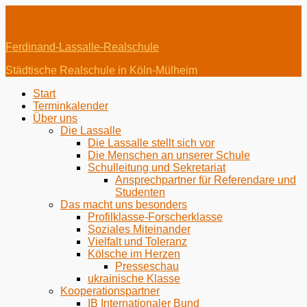
Menü
Menü
Ferdinand-Lassalle-Realschule
Städtische Realschule in Köln-Mülheim
Erstes
Zum
Start
Inhalt:
Terminkalender
Menü
Über uns
Die Lassalle
Die Lassalle stellt sich vor
Die Menschen an unserer Schule
Schulleitung und Sekretariat
Ansprechpartner für Referendare und
Studenten
Das macht uns besonders
Profilklasse-Forscherklasse
Soziales Miteinander
Vielfalt und Toleranz
Kölsche im Herzen
Presseschau
ukrainische Klasse
Kooperationspartner
IB Internationaler Bund