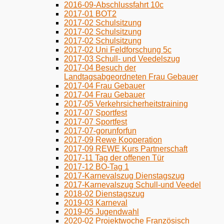
2016-09-Abschlussfahrt 10c
2017-01 BOT2
2017-02 Schulsitzung
2017-02 Schulsitzung
2017-02 Schulsitzung
2017-02 Uni Feldforschung 5c
2017-03 Schull- und Veedelszug
2017-04 Besuch der
Landtagsabgeordneten Frau Gebauer
2017-04 Frau Gebauer
2017-04 Frau Gebauer
2017-05 Verkehrsicherheitstraining
2017-07 Sportfest
2017-07 Sportfest
2017-07-gorunforfun
2017-09 Rewe Kooperation
2017-09 REWE Kurs Partnerschaft
2017-11 Tag der offenen Tür
2017-12 BO-Tag 1
2017-Karnevalszug Dienstagszug
2017-Karnevalszug Schull-und Veedel
2018-02 Dienstagszug
2019-03 Karneval
2019-05 Jugendwahl
2020-02 Projektwoche Französisch